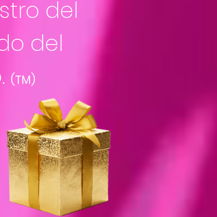
stro del
do del
.
(TM)