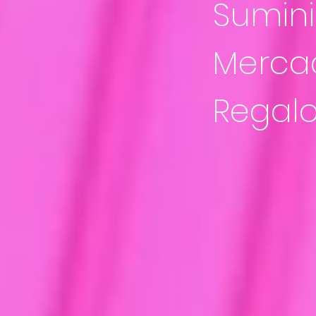
Sumini
Merca
Regalo