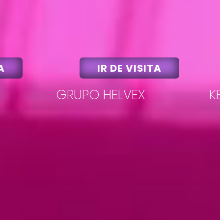
A
IR DE VISITA
GRUPO HELVEX
K