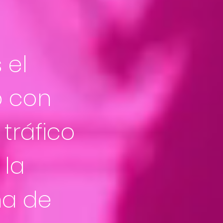
 el
o con
tráfico
 la
a de