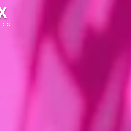
X
tos.