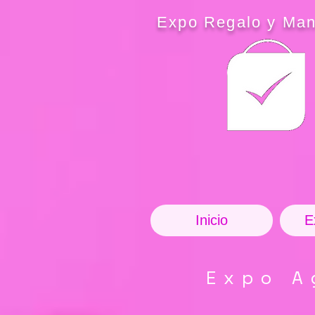
Expo Regalo y Man
Inicio
E
Expo A