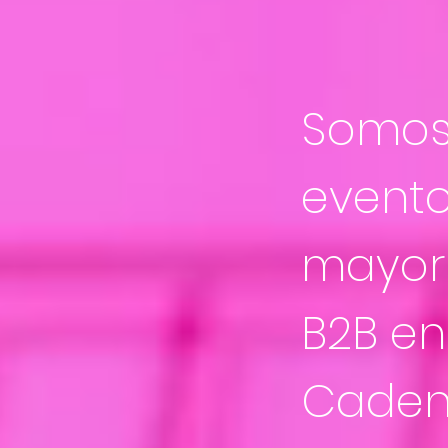
Somos
event
mayor 
B2B en
Caden