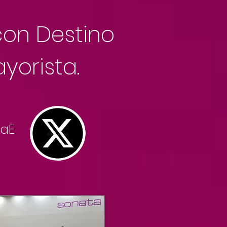
con Destino
yorista.
caE