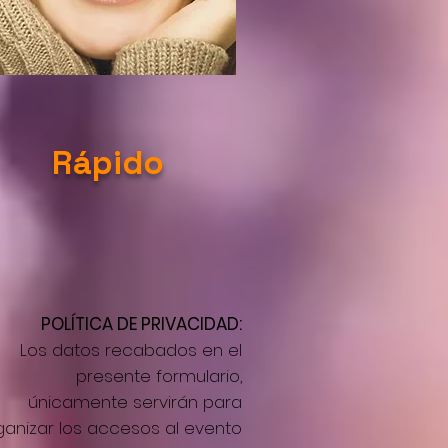
Rápido
POLÍTICA DE PRIVACIDAD:
Los datos recabados en el
presente formulario,
únicamente servirán para
ganizar los accesos al evento