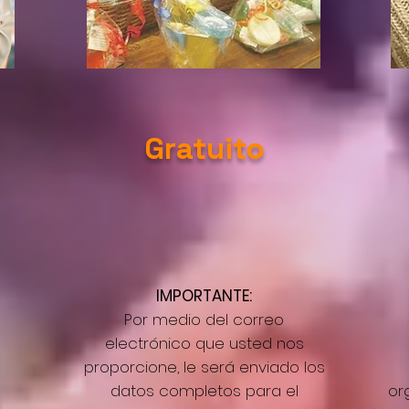
Gratuito
IMPORTANTE:
Por medio del correo
electrónico que usted nos
proporcione, le será enviado los
datos completos para el
or