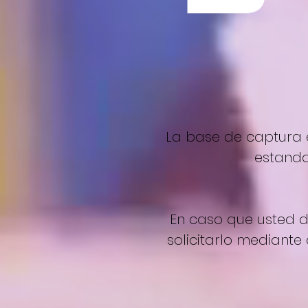
La base de captura 
estanda
En caso que usted d
solicitarlo mediante