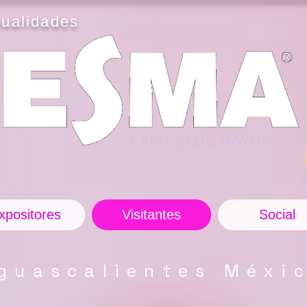
ualidades
EXPO SEDE MAYORISTA
xpositores
Visitantes
Social
guascalientes Méxi