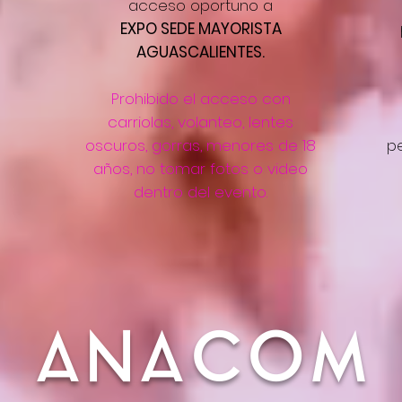
acceso oportuno a
EXPO SEDE MAYORISTA
AGUASCALIENTES.
Prohibido el acceso con
carriolas, volanteo, lentes
oscuros, gorras, menores de 18
p
años, no tomar fotos o video
dentro del evento.
ANACOM