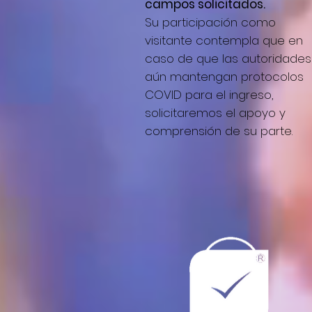
campos solicitados.
Su participación como
visitante contempla que en
caso de que las autoridades
aún mantengan protocolos
COVID para el ingreso,
solicitaremos el apoyo y
comprensión de su parte.