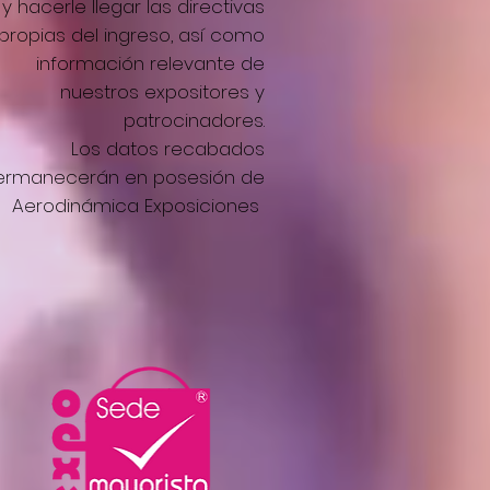
y hacerle llegar las directivas
propias del ingreso, así como
información relevante de
nuestros expositores y
patrocinadores.
Los datos recabados
ermanecerán en posesión de
Aerodinámica Exposiciones